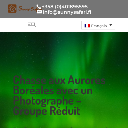
+358 (0)401895595
info@sunnysafari.fi
Français
Chasse aux Aurores
Boréales avec un
Photographe –
Groupe Réduit