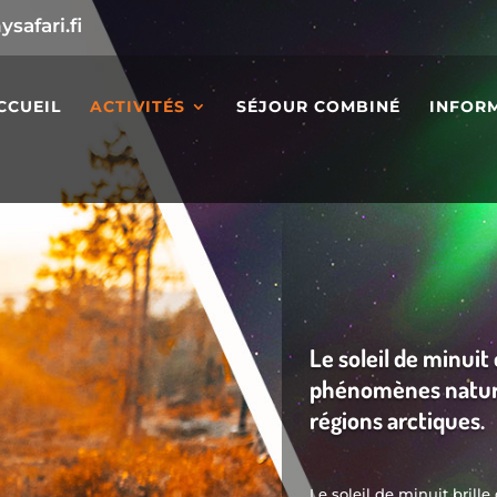
safari.fi
CCUEIL
ACTIVITÉS
SÉJOUR COMBINÉ
INFORM
Le soleil de minuit 
phénomènes nature
régions arctiques.
Le soleil de minuit brille 