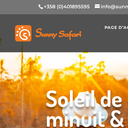
+358 (0)401895595
info@sunny
PAGE D’A
Soleil de
minuit &