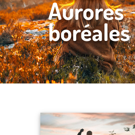
Aurores
boréales