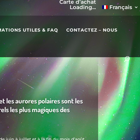
Carte d’achat
Loading...
Français
ATIONS UTILES & FAQ
CONTACTEZ – NOUS
et les aurores polaires sont les
ls les plus magiques des
de juin à juillet et à la fin du mois d’août