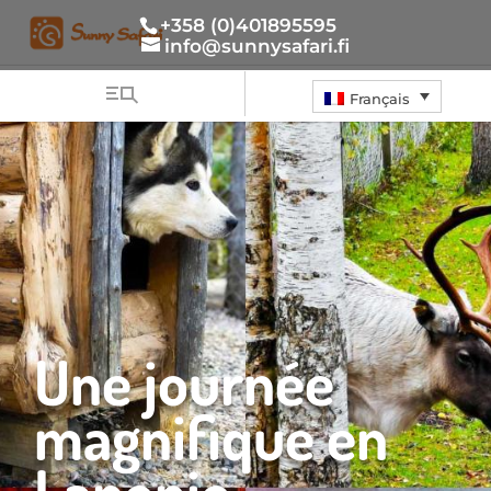
+358 (0)401895595
info@sunnysafari.fi
Français
Une journée
magnifique en
Laponie