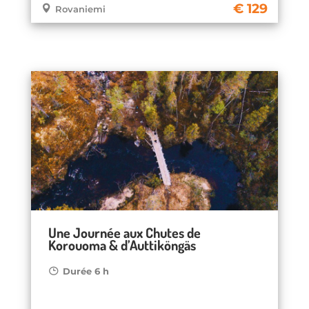
129
Rovaniemi
Une Journée aux Chutes de
Korouoma & d’Auttiköngäs
Durée 6 h