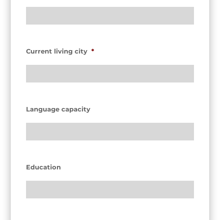
Current living city
*
Language capacity
Education