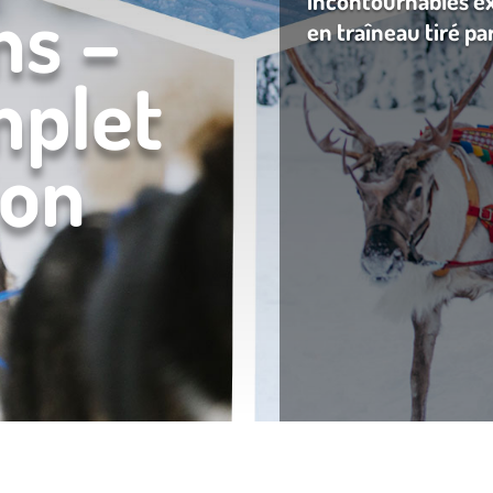
ns –
incontournables ex
en traîneau tiré pa
mplet
ion