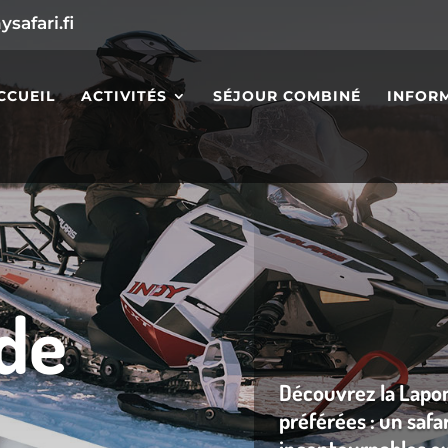
safari.fi
CCUEIL
ACTIVITÉS
SÉJOUR COMBINÉ
INFORM
 de
Découvrez la Laponi
préférées : un safa