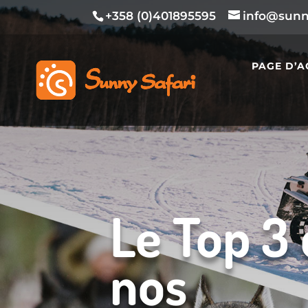
+358 (0)401895595
info@sunny
PAGE D’A
Le Top 3
nos