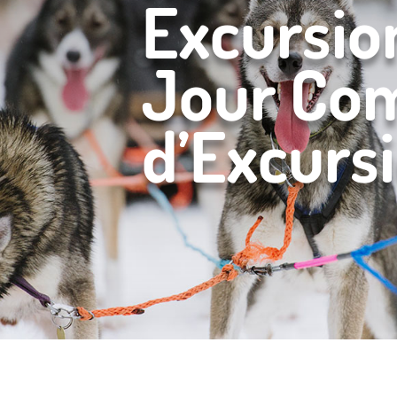
Excursio
Jour Co
d’Excurs