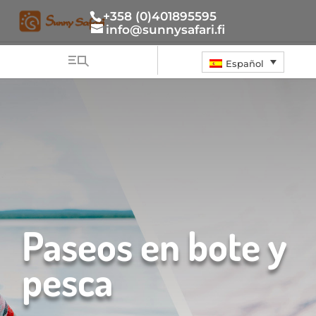
+358 (0)401895595
info@sunnysafari.fi
Español
Paseos en bote y
pesca