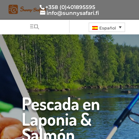
+358 (0)401895595
info@sunnysafari.fi
Español
Pescada en
Laponia &
Salmón