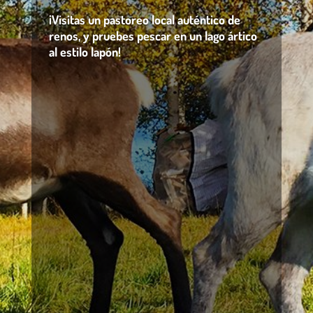
¡Visitas un pastoreo local auténtico de
renos, y pruebes pescar en un lago ártico
al estilo lapón!