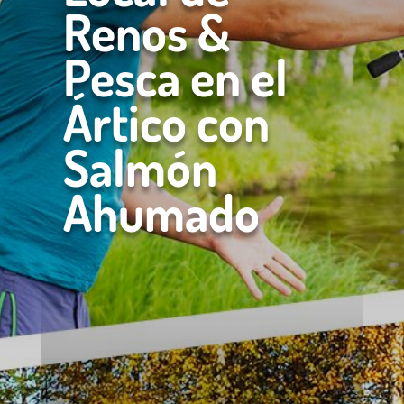
Renos &
Pesca en el
Ártico con
Salmón
Ahumado