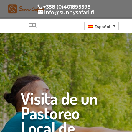
+358 (0)401895595
info@sunnysafari.fi
Español
Visita de un
Pastoreo
Local de