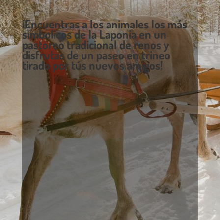
¡Encuentras a los animales los más
símbolicos de la Laponia en un
pastoreo tradicional de renos y
disfrutas de un paseo en trineo
tirado por tús nuevos amigos!