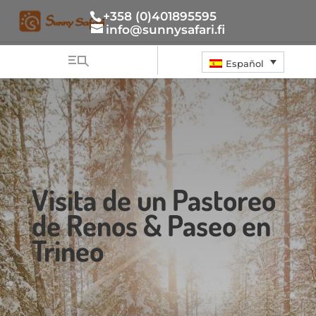
+358 (0)401895595
info@sunnysafari.fi
Español
Visita de un Pastoreo
de Renos & Paseo en
Trineo