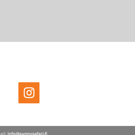
ail:
info@sunnysafari.fi