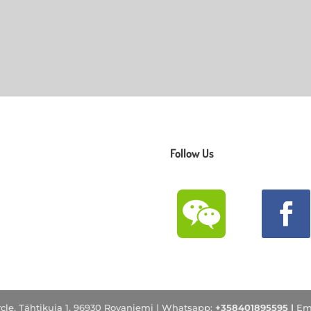
Follow Us
ircle, Tähtikuja 1, 96930 Rovaniemi |
Whatsapp:
+358401895595 |
Em