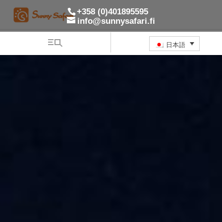
+358 (0)401895595
info@sunnysafari.fi
日本語