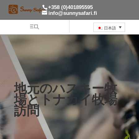
+358 (0)401895595
info@sunnysafari.fi
日本語
地元のハスキー牧
場とトナカイ牧場
訪問