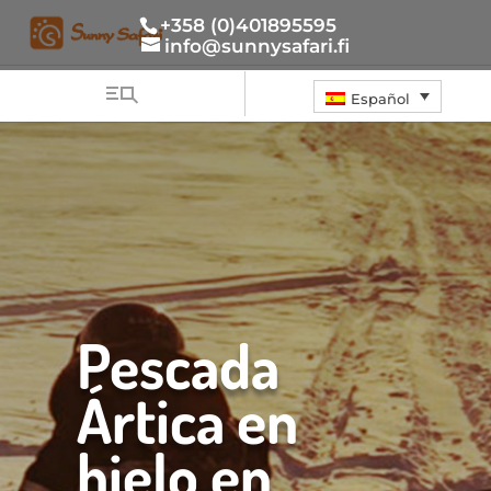
+358 (0)401895595
info@sunnysafari.fi
Español
Pescada
Ártica en
hielo en