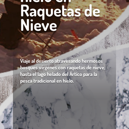
Raquetas de
Nieve
Viaje al desierto atravesando hermosos
bosques vírgenes con raquetas de nieve,
hasta el lago helado del Ártico para la
pesca tradicional en hielo.