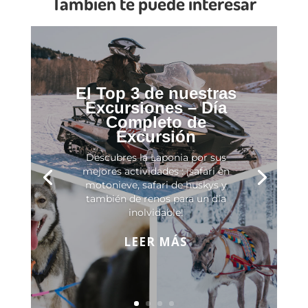
También te puede interesar
El Top 3 de nuestras
Excursiones – Día
Completo de
Excursión
Descubres la Laponia por sus
mejores actividades : ¡safari en
motonieve, safari de huskys y
también de renos para un día
inolvidable!
LEER MÁS