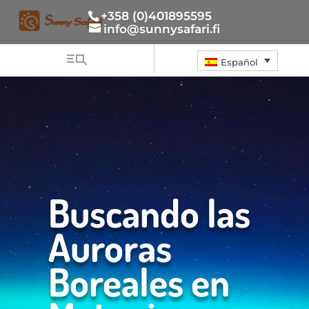
+358 (0)401895595
info@sunnysafari.fi
Español
Buscando las
Auroras
Boreales en