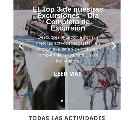
El Top 3 de nuestras
Excursiones – Día
Completo de
Excursión
Descubres la Laponia por sus
mejores actividades : ¡safari en
motonieve, safari de huskys y
también de renos para un día
inolvidable!
LEER MÁS
TODAS LAS ACTIVIDADES