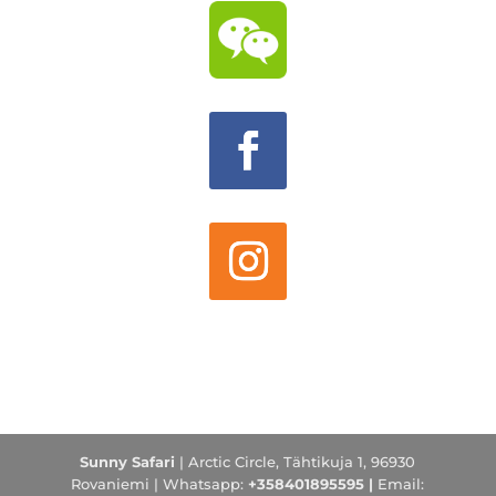
Sunny Safari
| Arctic Circle, Tähtikuja 1, 96930
Rovaniemi |
Whatsapp:
+358401895595 |
Email: