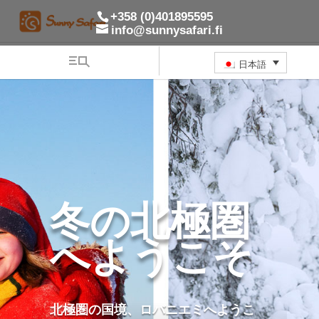
+358 (0)401895595
info@sunnysafari.fi
日本語
冬の北極圏
へようこそ
北極圏の国境、ロバニエミへようこ