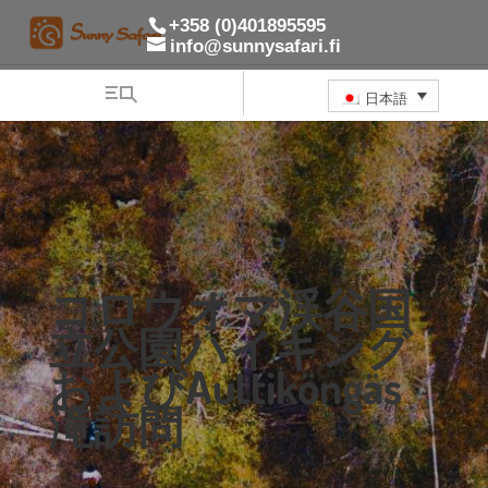
+358 (0)401895595
info@sunnysafari.fi
日本語
コロウオマ渓谷国
立公園ハイキング
およびAuttiköngäs
滝訪問