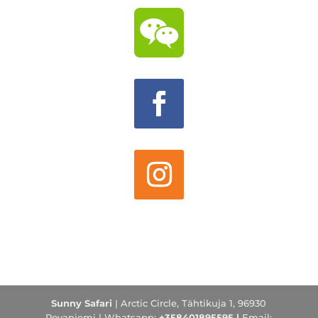
Sunny Safari
| Arctic Circle, Tähtikuja 1, 96930
Rovaniemi |
Whatsapp:
+358401895595 |
Email: