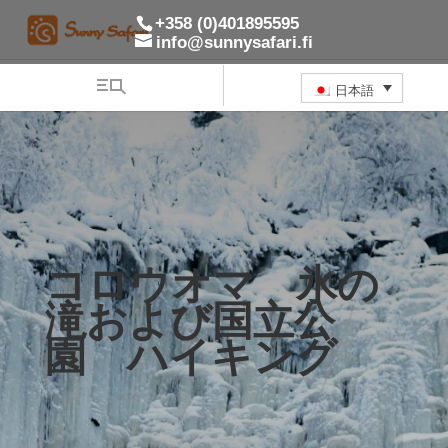
+358 (0)401895595
info@sunnysafari.fi
日本語
コロウオマ 氷の
滝および国立公
園 ハイキング