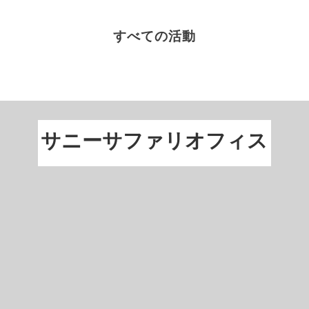
スノーシ
すべての活動
ュー
運動、自然、そして興奮。 ラップランド
の冬を存分にお楽しみください！
もっと読む
サニーサファリオフィス