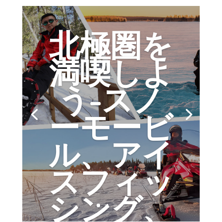
北極圏を
満喫しよ
う-スノ
ーモービ
ル、アイ
スフィッ
シング、