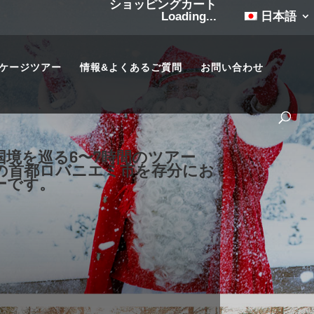
ショッピングカート
Loading...
日本語
ケージツアー
情報&よくあるご質問
お問い合わせ
境を巡る6〜7時間のツアー
の首都ロバニエミ市を存分にお
ーです。