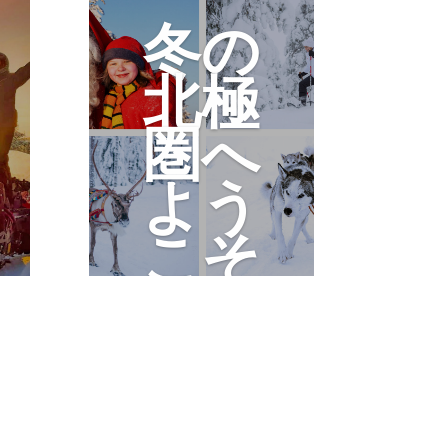
冬の
北極
圏へ
よう
こそ
北極圏の国境、ロバニエ
ミへようこそ。ロバニエ
ミでとても人気の家族向
けの内容をお楽しみいた
だけます。
もっと読む