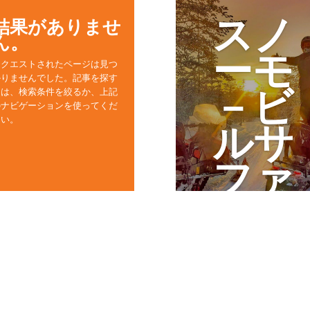
スノ
結果がありませ
ん。
ーモ
リクエストされたページは見つ
かりませんでした。記事を探す
－ビ
には、検索条件を絞るか、上記
のナビゲーションを使ってくだ
さい。
ルサ
ファ
リ
北極圏の美しい森の中で
スノーモービルを走ら
せ、凍った湖の上から雪
に覆われた緑の森の中ま
で駆け抜けましょう。