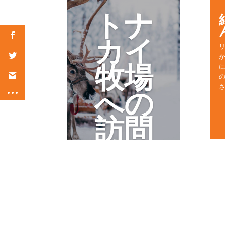
トナ
カイ
牧場
への
訪問
＆1時
間の
そり