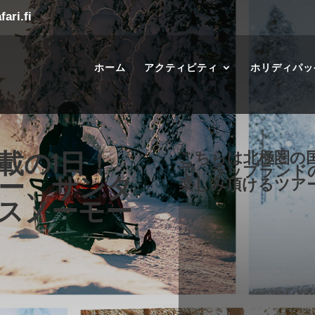
ari.fi
ホーム
アクティビティ
ホリディパッ
載の1日！
こちらは北極圏の国
で、ラップランド
ー、サンタ
楽しみ頂けるツア
スノーモー