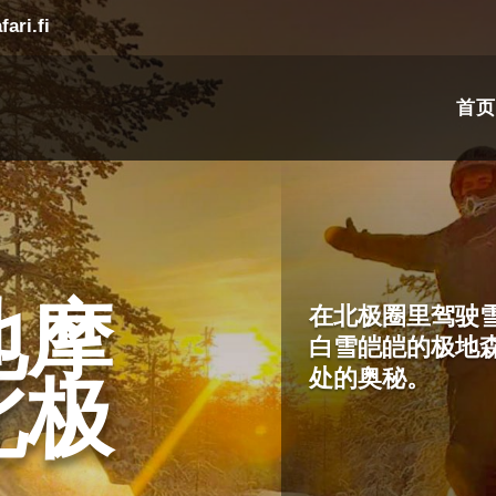
ari.fi
首页
地摩
在北极圈里驾驶
白雪皑皑的极地
北极
处的奥秘。