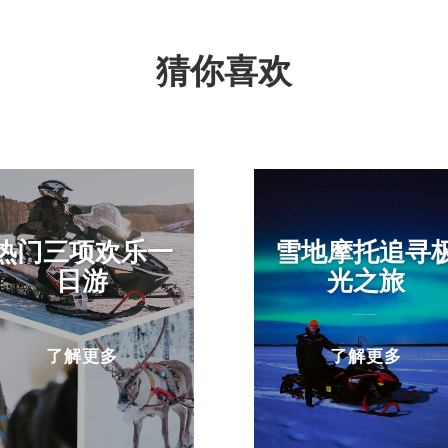
猜你喜欢
热门三项欢乐一
雪地摩托追寻
日游
光之旅
涵盖拉普兰冬季热点三项，经典一日游！
在北极自然驾驶雪地摩托，追寻美丽而神秘的极光女神。
了解更多
了解更多