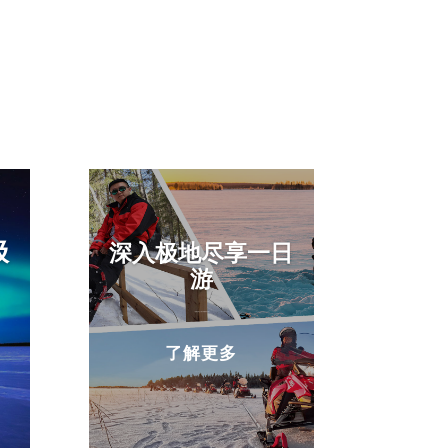
极
深入极地尽享一日
游
一起用拉普兰人的方式感受冬天吧!
了解更多