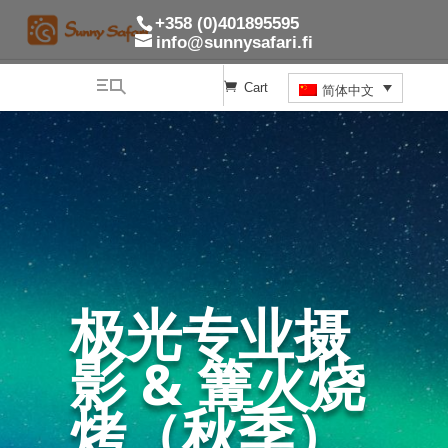
+358 (0)401895595
info@sunnysafari.fi
Cart
简体中文
极光专业摄
影 & 篝火烧
烤（秋季）