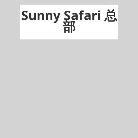
Sunny Safari 总
部