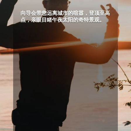
向导会带您远离城市的喧嚣，登顶至高
点，亲眼目睹午夜太阳的奇特景观。