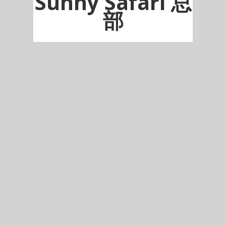
Sunny Safari 总
部