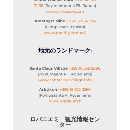
7436
(Rovaniementie 29, Ranua)
www.ranuazoo.com
Amethyst Mine
+358 16 624 334
(Lampivaara, Luosto)
www.amethystmine.fi
地元のランドマーク:
Santa Claus Village
+358 16 356 2096
(Joulumaantie 1, Rovaniemi)
www.santaclausvillage.info
Arktikum
+358 16 322 3260
(Pohjoisranta 4, Rovaniemi)
www.arktikum.fi
ロバニエミ 観光情報セン
ター