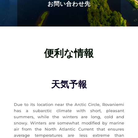
お問い合わせ先
便利な情報
天気予報
Due to its location near the Arctic Circle, Rovaniemi
has a subarctic climate with short, pleasant
summers, while the winters are long, cold and
snowy. Winters are somewhat modified by marine
air from the North Atlantic Current that ensures
average temperatures are less extreme than